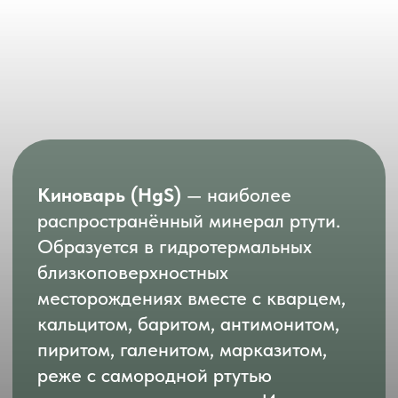
Киноварь (HgS)
— наиболее
распространённый минерал ртути.
Образуется в гидротермальных
близкоповерхностных
месторождениях вместе с кварцем,
кальцитом, баритом, антимонитом,
пиритом, галенитом, марказитом,
реже с самородной ртутью
и с самородным золотом. Имеет
красивую алую окраску, на свежем
сколе напоминает пятна крови.
Отдельные кристаллы находят редко.
Чаще всего минерал появляется
в виде зернистых агрегатов.