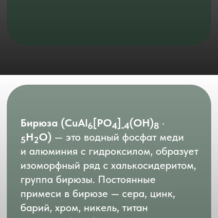
Часто содержит включения кварца,
пирита и других минералов. Обычно
бирюза образует
скрытокристаллические плотные
массы, прожилки, корочки, мелкие
округлые вкрапления, конкреции
почковидных и гроздьевидных форм,
на срезе часто с характерными
паутинным узором из тонких жилок
чёрного или бурого цвета (сетчатая).