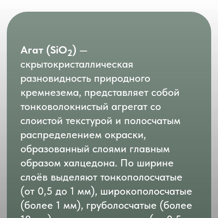
слоёв выделяют тонкополосчатые
(от 0,5 до 1 мм), широкополосчатые
(более 1 мм), груболосчатые (более
10 мм) и разнополосчатые (от 0,5 мм
до нескольких см) агаты. Агат
встречается в различных
минеральных ассоциациях,
образующихся главным образом
на поздних этапах вулканических
процессов, связанных
с излиянием лавовых потоков, в том
числе подводных, отложений пепла.