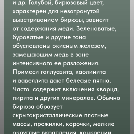
Ставролит
(Fe^(2+)Al
[SiO
]_2O
(OH)
)
—
4
4
2
2
представляет собой сложный
силикат соединения железа
и алюминия. Внешний вид минерала
необычен — его сросшиеся
кристаллы по форме напоминают
звездочку или крест, заключенный
в сланцевую породу. Коричневый,
буро-красный, буро-желтый, черный,
иногда синий основные оттенки
минерала, зависящие
от химического состава. Наиболее
распространены «двойниковые»
кристаллы, части которых скрещены
под углом 90˚ или 120˚ - формой они
напоминают сердце или крест; реже
можно встретить «тройниковые»
ставролиты, напоминающие
шестиконечную звезду.