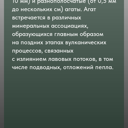
Бирюза (CuAl
[PO
]_
(OH)
·
6
4
4
8
H
O)
— это водный фосфат меди
5
2
и алюминия с гидроксилом, образует
изоморфный ряд с халькосидеритом,
группа бирюзы. Постоянные
примеси в бирюзе — сера, цинк,
барий, хром, никель, титан
и др. Голубой, бирюзовый цвет,
характерен для незатронутой
выветриванием бирюзы, зависит
от содержания меди. Зеленоватые,
буроватые и другие тона
обусловлены окисным железом,
замещающим медь в зоне
интенсивного ее разложения.
Примеси галлуазита, каолинита
и вавеллита дают белесые пятна.