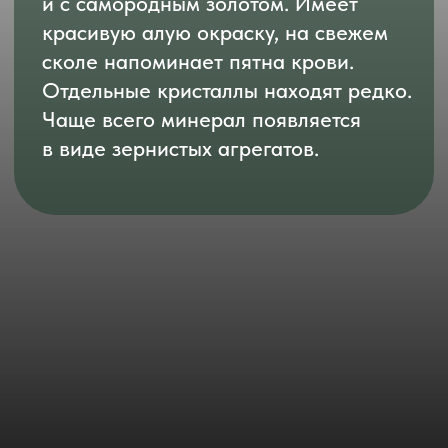
Агат (SiO
)
—
2
скрытокристаллическая
разновидность природного
кремнезема, представляет собой
тонковолокнистый агрегат со
слоистой текстурой и полосчатым
распределением окраски,
образованный слоями главным
образом халцедона. По ширине