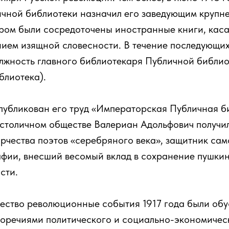
ичной библиотеки назначил его заведующим крупн
ором были сосредоточены иностранные книги, каса
нием изящной словесности. В течение последующих
лжность главного библиотекаря Публичной библио
блиотека).
опубликован его труд «Императорская Публичная би
 столичном обществе Валериан Адольфович получил
рчества поэтов «серебряного века», защитник са
фии, внесший весомый вклад в сохранение пушкин
сти.
ество революционные события 1917 года были об
оречиями политического и социально-экономическ