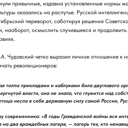
нули привычные, издавна установленные нормы мо
льтуры оказались на распутье. Русской интеллиге
ябрьский переворот, саботируя решения Советской
и, наоборот, осмыслить случившееся и продолжить
овиях.
В.А. Чудовский четко выразил личное отношение к 
ичать революционеров:
ая толпа прикладами и каблуками била двуглавого ор
ергнутой власти, она не знала, что глумится над собс
птица несла в себе державную силу самой России, Ру
ву современника: «
В годы Гражданской войны вся инт
 на два враждебных лагеря, — лагерь тех, кто ненави