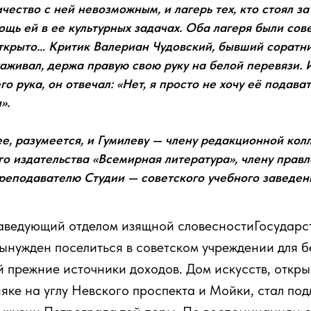
чество с ней невозможным, и лагерь тех, кто стоял з
мощь ей в ее культурных задачах. Оба лагеря были с
ткрыто… Критик Валериан Чудовский, бывший соратни
аживал, держа правую свою руку на белой перевязи. 
его рука, он отвечал: «Нет, я просто не хочу её пода
».
е, разумеется, и Гумилеву — члену редакционной кол
го издательства «Всемирная литература», члену прав
преподавателю Студии — советского учебного заведен
ведующий отделом изящной словесностиГосударс
ынужден поселиться в советском учреждении для 
 прежние источники доходов. Дом искусств, откры
яке на углу Невского проспекта и Мойки, стал по