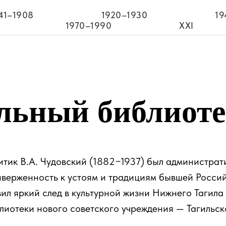
41–1908
1920–1930
19
1970–1990
XXI
льный библиоте
тик В.А. Чудовский (1882−1937) был администрат
риверженность к устоям и традициям бывшей Росс
ил яркий след в культурной жизни Нижнего Тагила
лиотеки нового советского учреждения — Тагильск