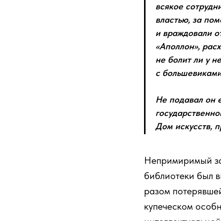
всякое сотрудни
властью, за по
и враждовали о
«Аполлон», расх
не болит ли у н
с большевиками
Не подавал он е
государственно
Дом искусств, 
Непримиримый за
библиотеки был в
разом потерявшей
купеческом особн