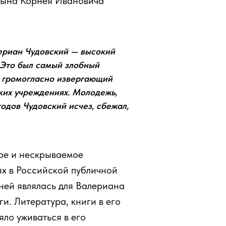
сына Корнея Ивановича
лериан Чудовский — высокий
. Это был самый злобный
у громогласно извергающий
ских учреждениях. Молодежь,
одов Чудовский исчез, сбежал,
ое и нескрываемое
ях в Российской публичной
 ней являлась для Валериана
и. Литература, книги в его
яло уживаться в его