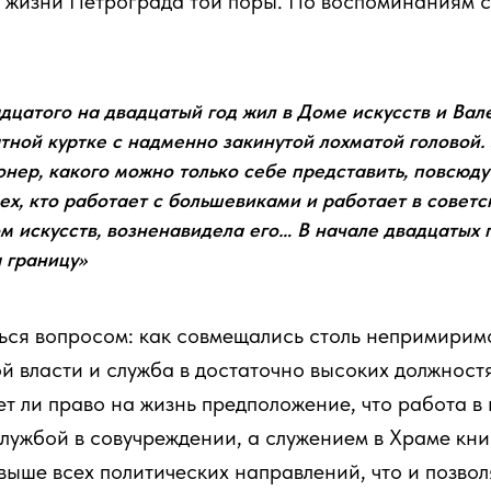
й жизни Петрограда той поры. По воспоминаниям 
адцатого на двадцатый год жил в Доме искусств и Ва
атной куртке с надменно закинутой лохматой головой
нер, какого можно только себе представить, повсюд
ех, кто работает с большевиками и работает в совет
 искусств, возненавидела его… В начале двадцатых г
 границу»
ься вопросом: как совмещались столь непримирим
й власти и служба в достаточно высоких должност
т ли право на жизнь предположение, что работа в
лужбой в совучреждении, а служением в Храме книг
ыше всех политических направлений, что и позвол