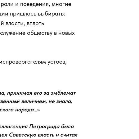
рали и поведения, многие
нции пришлось выбирать:
 власти, вплоть
 служение обществу в новых
ниспровергателям устоев,
ла, принимая его за эмблемат
твенным величием, не знала,
сского народа
…»
еллигенция Петрограда была
дел Советскую власть и считал