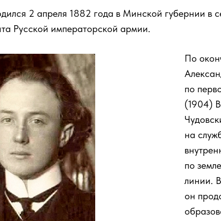
одился 2 апреля 1882 года в Минской губернии в 
нта Русской императорской армии.
По окон
Алексан
по перв
(1904) 
Чудовск
на служ
внутрен
по земл
линии. В
он прод
образов