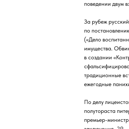
поведении двум 
За рубеж русский
по постановлению
(«Дело воспитанн
имущества. Обви
в создании «Кон
сфальсифицирован
традиционные вст
ежегодные панихи
По делу лицеисто
полутораста пите
премьер-министр
заключения, 29 —