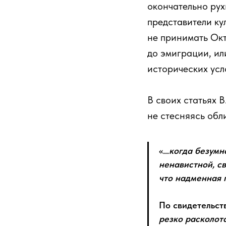
окончательно рух
представители ку
не принимать Окт
до эмиграции, ил
исторических усл
В своих статьях 
не стесняясь обл
«…
когда безумн
ненавистной, св
что надменная 
По свидетельст
резко расколота