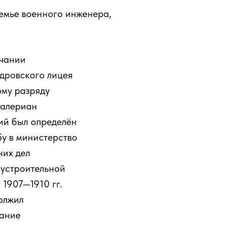
семье военного инженера,
чании
дровского лицея
ому разряду
Валериан
ий был определён
бу в министерство
них дел
еустроительной
 1907—1910 гг.
олжил
ание