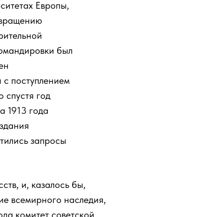
рситетах Европы,
звращению
рительной
омандировки был
ен
 с поступлением
 спустя год
а 1913 года
издания
стились запросы
ств, и, казалось бы,
ние всемирного наследия,
ода комитет советской