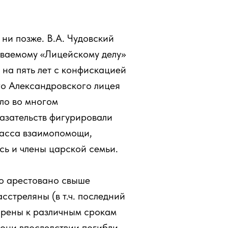
 ни позже. В.А. Чудовский
ываемому «Лицейскому делу»
 на пять лет с конфискацией
о Александровского лицея
ло во многом
казательств фигурировали
касса взаимопомощи,
ь и члены царской семьи.
ло арестовано свыше
сстреляны (в т.ч. последний
орены к различным срокам
 они впоследствии погибли