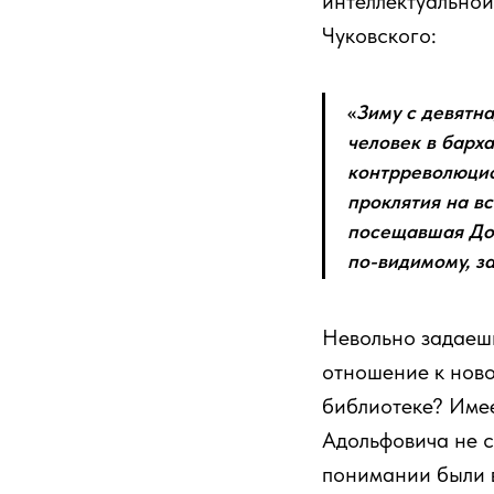
интеллектуально
Чуковского:
«
Зиму с девятн
человек в барх
контрреволюцио
проклятия на вс
посещавшая Дом
по-видимому, за
Невольно задаеш
отношение к ново
библиотеке? Имее
Адольфовича не с
понимании были в