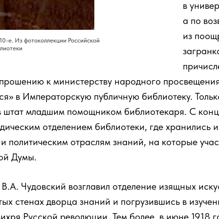
в униве
а по во
из поощ
910-е. Из фотоколлекции Российской
лиотеки
загранк
причисл
 прошению к министерству народного просвещения
я» в Императорскую публичную библиотеку. Только
в штат младшим помощником библиотекаря. С конц
дическим отделением библиотеки, где хранились 
и политическим отраслям знаний, на которые уча
ой Думы.
 В.А. Чудовский возглавил отделение изящных искус
тых стенах дворца знаний и погрузившись в изуче
вихря Русской революции. Тем более, в июне 1918 г