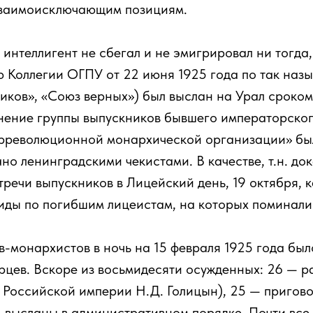
взаимоисключающим позициям.
 интеллигент не сбегал и не эмигрировал ни тогда,
 Коллегии ОГПУ от 22 июня 1925 года по так наз
иков», «Союз верных») был выслан на Урал сроком
нение группы выпускников бывшего императорског
трреволюционной монархической организации» бы
о ленинградскими чекистами. В качестве, т.н. до
речи выпускников в Лицейский день, 19 октября, 
ды по погибшим лицеистам, на которых поминалис
в-монархистов в ночь на 15 февраля 1925 года бы
рцев. Вскоре из восьмидесяти осужденных: 26 — ра
 Российской империи Н.Д. Голицын), 25 — пригов
 высланы в административном порядке. Почти все