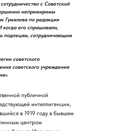
а сотрудничество с Советской
овершенно непримиримы
к Гумилева по редакции
И когда его спрашивали,
вать подлецам, сотрудничающим
легии советского
ления советского учреждения
ия».
твенной публичной
бедствующей интеллигенции,
вшийся в 1919 году в бывшем
длинным центром